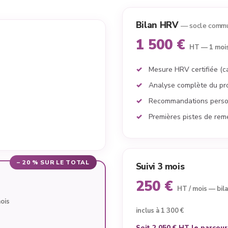
Bilan HRV
— socle comm
1 500 €
HT — 1 moi
Mesure HRV certifiée (c
Analyse complète du pr
Recommandations perso
Premières pistes de rem
– 20 % SUR LE TOTAL
Suivi 3 mois
250 €
HT / mois — bil
mois
inclus à 1 300 €
Soit 2 050 € HT le parcour