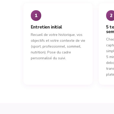
1
2
Entretien initial
5 t
sem
Recueil de votre historique, vos
Chaq
objectifs et votre contexte de vie
capt
(sport, professionnel, sommeil,
simp
nutrition). Pose du cadre
5 mi
personnalisé du suivi.
debo
tran
plat